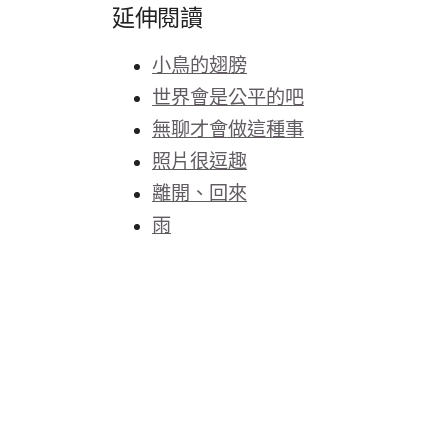
延伸閱讀
小鳥的翅膀
世界會是公平的吧
無聊才會做這種事
照片很逗趣
離開、回來
雨