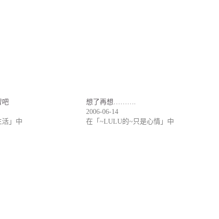
習吧
想了再想……….
2006-06-14
生活」中
在「~LULU的~只是心情」中