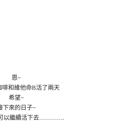
恩~
咖啡和維他命B活了兩天
希望~
接下來的日子~
可以繼續活下去………….