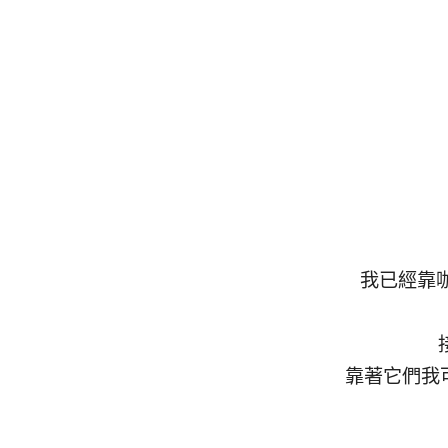
我已經靠
靠著它們我