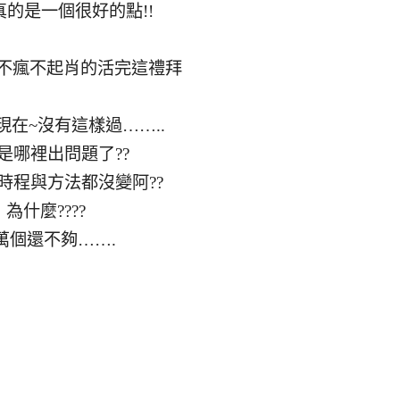
真的是一個很好的點!!
不瘋不起肖的活完這禮拜
現在~沒有這樣過……..
是哪裡出問題了??
時程與方法都沒變阿??
為什麼????
萬個還不夠…….