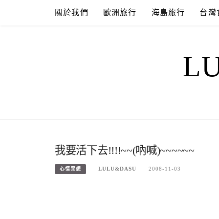
Skip
關於我們
歐洲旅行
海島旅行
台灣
to
content
L
我要活下去!!!!~~(吶喊)~~~~~~
LULU&DASU
2008-11-03
心情異想