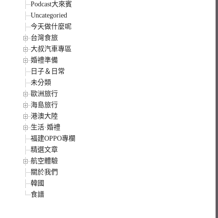
Podcast大來賓
Uncategoried
今天做什麼呢
台灣食旅
大叔汽車專區
婚禮準備
日子＆日常
未分類
歐洲旅行
海島旅行
港澳大陸
生活·婚禮
福建OPPO專欄
精選文章
航空體驗
關於我們
韓國
食譜