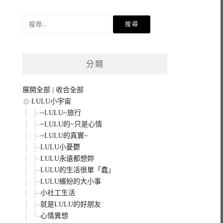
搜
尋
關
鍵
分類
字:
展開全部
|
收合全部
LULU小宇宙
~LULU~旅行
~LULU的~只是心情
~LULU的真實~
LULU小憂鬱
LULU永遠都想妳
LULU的生活很單「蠢」
LULU繽紛的大小事
小社工生活
就是LULU的好朋友
心情異想