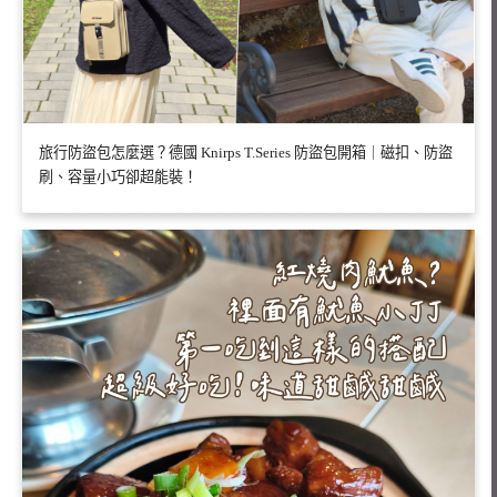
旅行防盜包怎麼選？德國 Knirps T.Series 防盜包開箱｜磁扣、防盜
刷、容量小巧卻超能裝！