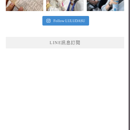
Follow LULUDASU
LINE訊息訂閱