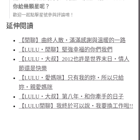
你給幾顆星呢？
歡迎一起點擊星號參與評論唷！
延伸閱讀
【閒聊】曲終人散‧滿滿感謝與溫暖的一路
【LULU‧閒聊】堅強幸福的你們我們
【LULU‧大叔】2012也許是世界末日‧情人
節還是快樂
【LULU‧愛媽咪】只有我的妳‧所以只給
妳‧親愛媽咪
【LULU‧大叔】第八年‧和你牽手的日子
【LULU閒聊】我終於可以說‧我要換工作啦!!