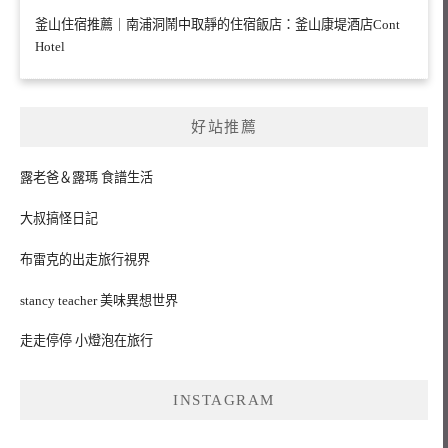
釜山住宿推薦｜南浦洞鬧中取靜的住宿飯店：釜山康堤酒店Cont
Hotel
好站推薦
露老爸＆露瑪 食譜生活
大叔搞怪日記
布雷克的出走旅行視界
stancy teacher 美味異想世界
走走停停 小燈泡在旅行
INSTAGRAM