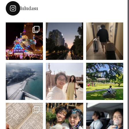
luludasu