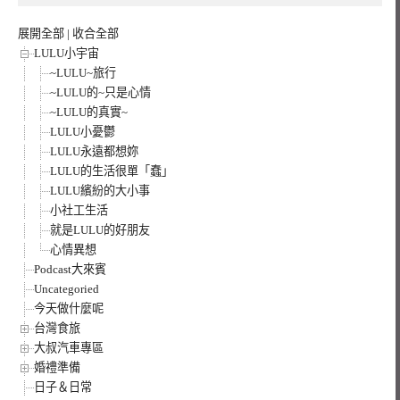
展開全部
|
收合全部
LULU小宇宙
~LULU~旅行
~LULU的~只是心情
~LULU的真實~
LULU小憂鬱
LULU永遠都想妳
LULU的生活很單「蠢」
LULU繽紛的大小事
小社工生活
就是LULU的好朋友
心情異想
Podcast大來賓
Uncategoried
今天做什麼呢
台灣食旅
大叔汽車專區
婚禮準備
日子＆日常