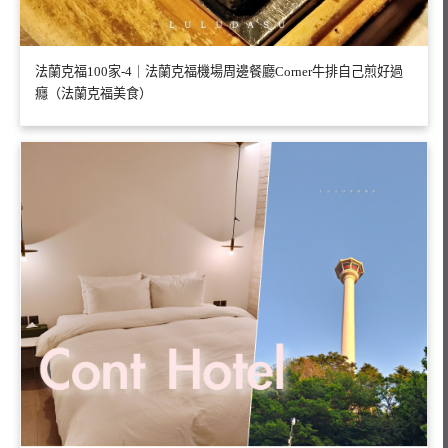
法蘭克福100家-4｜法蘭克福機場周邊餐廳Corner牛排自己煎好過
癮（法蘭克福美食）