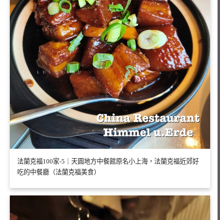
法蘭克福100家-5｜天圓地方中餐館原名小上海，法蘭克福近郊好
吃的中餐廳（法蘭克福美食）