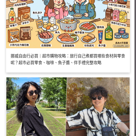
挪威自由行必買｜超市購物攻略：旅行自己煮都買哪些食材與零食
呢？超市必買零食、咖啡、魚子醬、伴手禮完整攻略