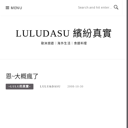
Skip
MENU
to
content
LULUDASU 繽紛真實
歐洲旅遊｜海外生活｜食譜料理
恩~大概瘋了
~LULU的真實~
LULU&DASU
2008-10-30