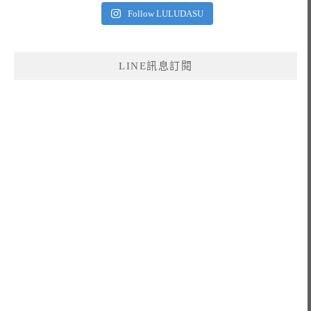
Follow LULUDASU
LINE訊息訂閱