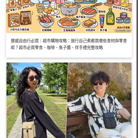
挪威自由行必買｜超市購物攻略：旅行自己煮都買哪些食材與零食
呢？超市必買零食、咖啡、魚子醬、伴手禮完整攻略