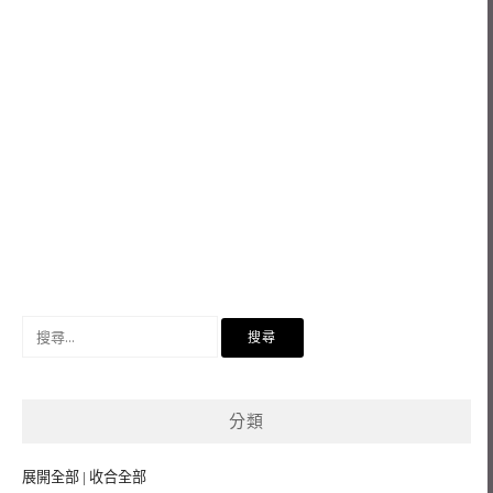
搜
尋
關
鍵
分類
字:
展開全部
|
收合全部