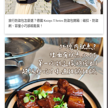
旅行防盜包怎麼選？德國 Knirps T.Series 防盜包開箱｜磁扣、防盜
刷、容量小巧卻超能裝！