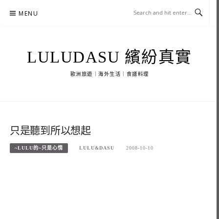
Skip
MENU
to
content
LULUDASU 繽紛真實
歐洲旅遊｜海外生活｜食譜料理
只是聽到所以想起
~LULU的~只是心情
LULU&DASU
2008-10-10