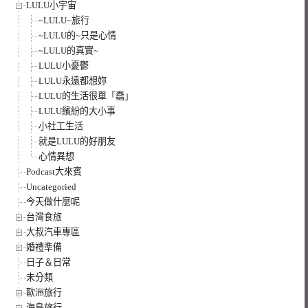
LULU小宇宙
~LULU~旅行
~LULU的~只是心情
~LULU的真實~
LULU小憂鬱
LULU永遠都想妳
LULU的生活很單「蠢」
LULU繽紛的大小事
小社工生活
就是LULU的好朋友
心情異想
Podcast大來賓
Uncategoried
今天做什麼呢
台灣食旅
大叔汽車專區
婚禮準備
日子＆日常
未分類
歐洲旅行
海島旅行