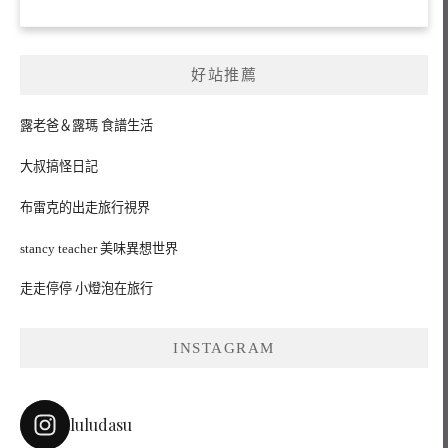
好站推薦
露老爸＆露瑪 食譜生活
大叔搞怪日記
布雷克的出走旅行視界
stancy teacher 美味異想世界
走走停停 小燈泡在旅行
INSTAGRAM
luludasu