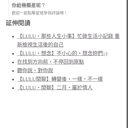
你給幾顆星呢？
歡迎一起點擊星號參與評論唷！
延伸閱讀
【LULU‧那些人生小事】忙碌生活小記錄 重
新檢視生活後的自己
【LULU‧想念】不小心的‧想念妳們=)
在找到方向前，不停回到原點
聽你說‧對你說
【LULU閒聊】轉變後‧一樣‧不一樣
【LULU‧閒聊】二月‧屬於情人