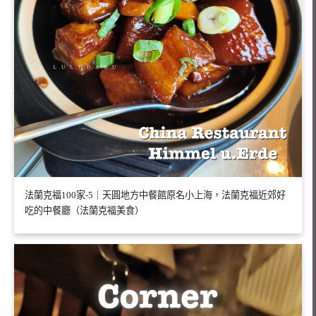
法蘭克福100家-5｜天圓地方中餐館原名小上海，法蘭克福近郊好
吃的中餐廳（法蘭克福美食）