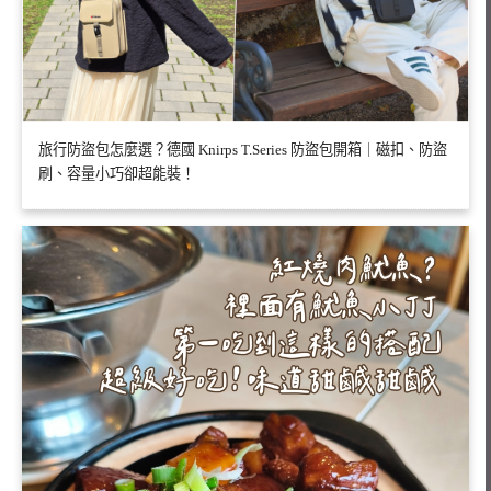
旅行防盜包怎麼選？德國 Knirps T.Series 防盜包開箱｜磁扣、防盜
刷、容量小巧卻超能裝！