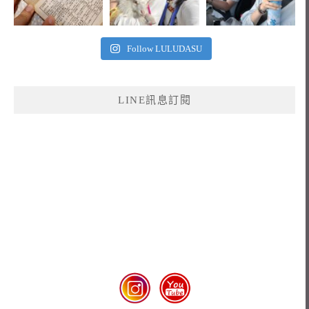
Follow LULUDASU
LINE訊息訂閱