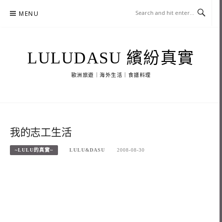
Skip
MENU
to
content
LULUDASU 繽紛真實
歐洲旅遊｜海外生活｜食譜料理
我的志工生活
~LULU的真實~
LULU&DASU
2008-08-30