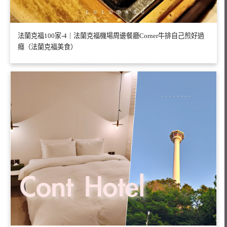
法蘭克福100家-4｜法蘭克福機場周邊餐廳Corner牛排自己煎好過
癮（法蘭克福美食）