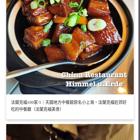
法蘭克福100家-5｜天圓地方中餐館原名小上海，法蘭克福近郊好
吃的中餐廳（法蘭克福美食）