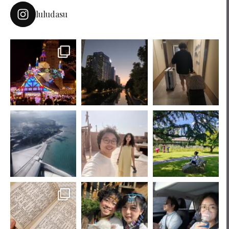
luludasu