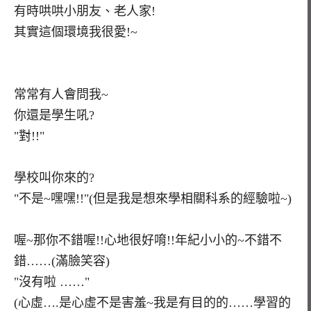
有時哄哄小朋友、老人家!
其實這個環境我很愛!~
常常有人會問我~
你還是學生吼?
"對!!"
學校叫你來的?
"不是~嘿嘿!!"(但是我是想來學相關科系的經驗啦~)
喔~那你不錯喔!!心地很好唷!!年紀小小的~不錯不
錯……(滿臉笑容)
"沒有啦 ……"
(心虛….是心虛不是害羞~我是有目的的……學習的