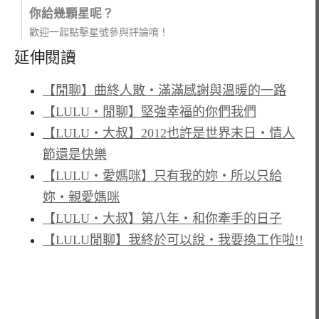
你給幾顆星呢？
歡迎一起點擊星號參與評論唷！
延伸閱讀
【閒聊】曲終人散‧滿滿感謝與溫暖的一路
【LULU‧閒聊】堅強幸福的你們我們
【LULU‧大叔】2012也許是世界末日‧情人
節還是快樂
【LULU‧愛媽咪】只有我的妳‧所以只給
妳‧親愛媽咪
【LULU‧大叔】第八年‧和你牽手的日子
【LULU閒聊】我終於可以說‧我要換工作啦!!