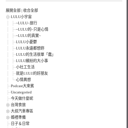
展開全部
|
收合全部
LULU小宇宙
~LULU~旅行
~LULU的~只是心情
~LULU的真實~
LULU小憂鬱
LULU永遠都想妳
LULU的生活很單「蠢」
LULU繽紛的大小事
小社工生活
就是LULU的好朋友
心情異想
Podcast大來賓
Uncategoried
今天做什麼呢
台灣食旅
大叔汽車專區
婚禮準備
日子＆日常