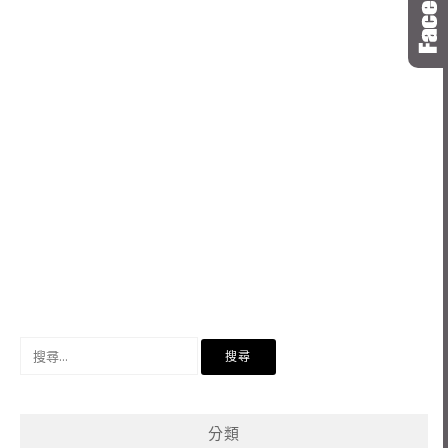
搜
尋
關
鍵
分類
字: