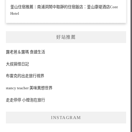
釜山住宿推薦｜南浦洞鬧中取靜的住宿飯店：釜山康堤酒店Cont
Hotel
好站推薦
露老爸＆露瑪 食譜生活
大叔搞怪日記
布雷克的出走旅行視界
stancy teacher 美味異想世界
走走停停 小燈泡在旅行
INSTAGRAM