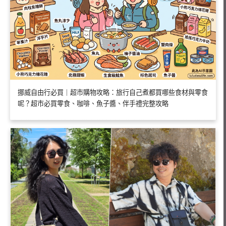
挪威自由行必買｜超市購物攻略：旅行自己煮都買哪些食材與零食
呢？超市必買零食、咖啡、魚子醬、伴手禮完整攻略