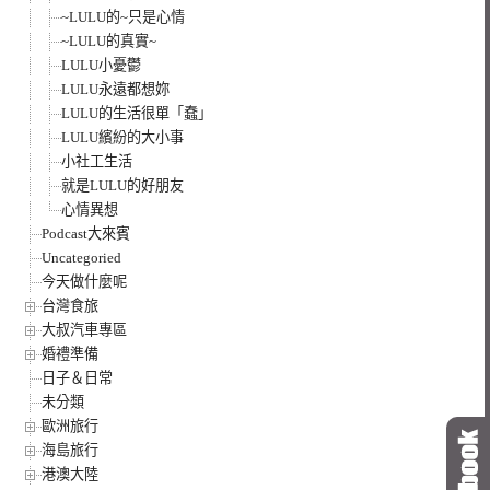
~LULU的~只是心情
~LULU的真實~
LULU小憂鬱
LULU永遠都想妳
LULU的生活很單「蠢」
LULU繽紛的大小事
小社工生活
就是LULU的好朋友
心情異想
Podcast大來賓
Uncategoried
今天做什麼呢
台灣食旅
大叔汽車專區
婚禮準備
日子＆日常
未分類
歐洲旅行
海島旅行
港澳大陸