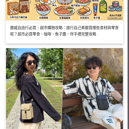
挪威自由行必買｜超市購物攻略：旅行自己煮都買哪些食材與零食
呢？超市必買零食、咖啡、魚子醬、伴手禮完整攻略