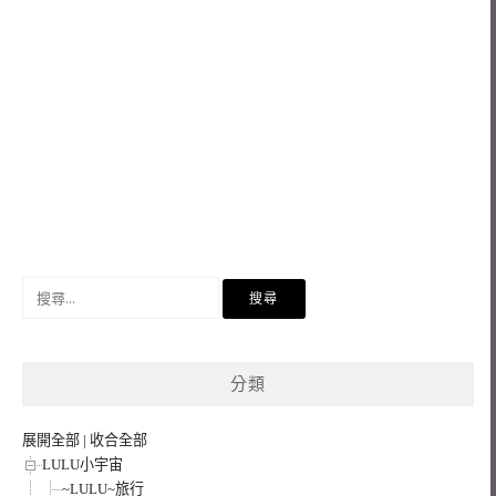
搜
尋
關
鍵
分類
字:
展開全部
|
收合全部
LULU小宇宙
~LULU~旅行