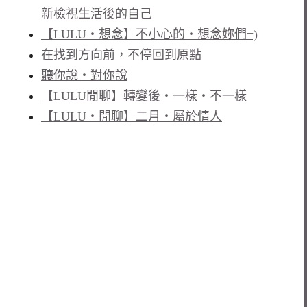
新檢視生活後的自己
【LULU‧想念】不小心的‧想念妳們=)
在找到方向前，不停回到原點
聽你說‧對你說
【LULU閒聊】轉變後‧一樣‧不一樣
【LULU‧閒聊】二月‧屬於情人