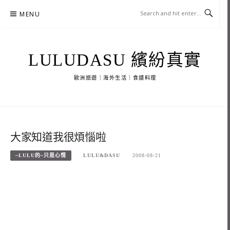
Skip
MENU
to
content
LULUDASU 繽紛真實
歐洲旅遊｜海外生活｜食譜料理
大家知道我很煩惱啦
~LULU的~只是心情
LULU&DASU
2008-08-21