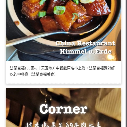
法蘭克福100家-5｜天圓地方中餐館原名小上海，法蘭克福近郊好
吃的中餐廳（法蘭克福美食）