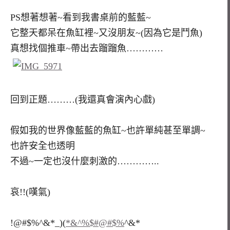
PS想著想著~看到我書桌前的藍藍~
它整天都呆在魚缸裡~又沒朋友~(因為它是鬥魚)
真想找個推車~帶出去蹓蹓魚…………
回到正題………(我還真會演內心戲)
假如我的世界像藍藍的魚缸~也許單純甚至單調~
也許安全也透明
不過~一定也沒什麼刺激的…………..
哀!!(嘆氣)
!@#$%^&*_)(
*&^%$#@#$%
^&*