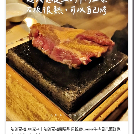
法蘭克福100家-4｜法蘭克福機場周邊餐廳Corner牛排自己煎好過