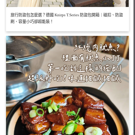
旅行防盜包怎麼選？德國 Knirps T.Series 防盜包開箱｜磁扣、防盜
刷、容量小巧卻超能裝！