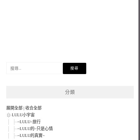
搜
尋
關
鍵
分類
字:
展開全部
|
收合全部
LULU小宇宙
~LULU~旅行
~LULU的~只是心情
~LULU的真實~