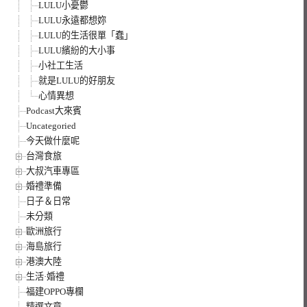
LULU小憂鬱
LULU永遠都想妳
LULU的生活很單「蠢」
LULU繽紛的大小事
小社工生活
就是LULU的好朋友
心情異想
Podcast大來賓
Uncategoried
今天做什麼呢
台灣食旅
大叔汽車專區
婚禮準備
日子＆日常
未分類
歐洲旅行
海島旅行
港澳大陸
生活·婚禮
福建OPPO專欄
精選文章