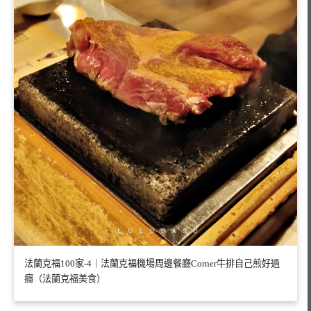
法蘭克福100家-4｜法蘭克福機場周邊餐廳Corner牛排自己煎好過
癮（法蘭克福美食）