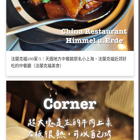
法蘭克福100家-5｜天圓地方中餐館原名小上海，法蘭克福近郊好
吃的中餐廳（法蘭克福美食）