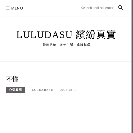
Skip
MENU
to
content
LULUDASU 繽紛真實
歐洲旅遊｜海外生活｜食譜料理
不懂
心情異想
LULU&DASU
2008-08-11