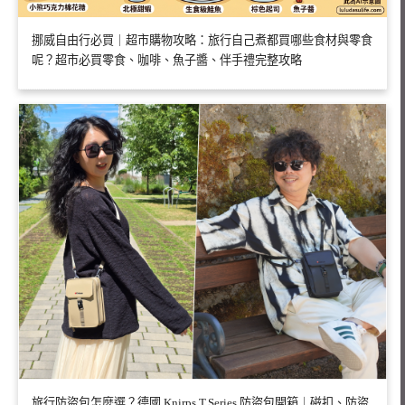
挪威自由行必買｜超市購物攻略：旅行自己煮都買哪些食材與零食
呢？超市必買零食、咖啡、魚子醬、伴手禮完整攻略
旅行防盜包怎麼選？德國 Knirps T.Series 防盜包開箱｜磁扣、防盜