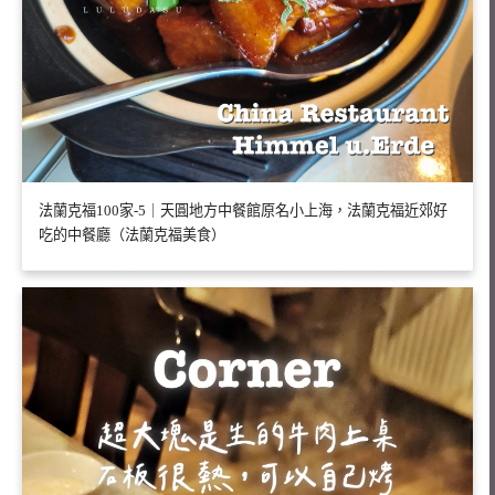
法蘭克福100家-5｜天圓地方中餐館原名小上海，法蘭克福近郊好
吃的中餐廳（法蘭克福美食）