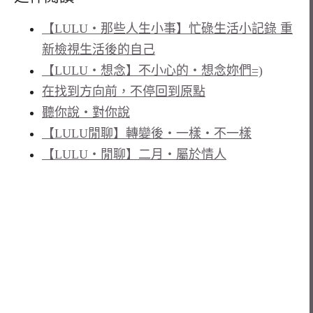
【LULU‧那些人生小事】忙碌生活小記錄 重
新檢視生活後的自己
【LULU‧想念】不小心的‧想念妳們=)
在找到方向前，不停回到原點
聽你說‧對你說
【LULU閒聊】轉變後‧一樣‧不一樣
【LULU‧閒聊】二月‧屬於情人