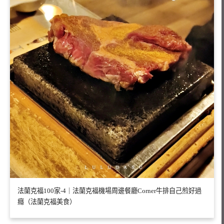
法蘭克福100家-4｜法蘭克福機場周邊餐廳Corner牛排自己煎好過
癮（法蘭克福美食）