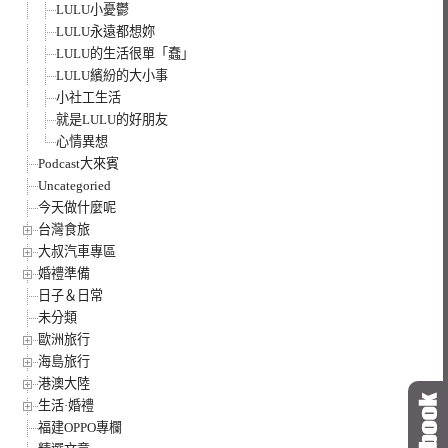
LULU小憂鬱
LULU永遠都想妳
LULU的生活很單「蠢」
LULU繽紛的大小事
小社工生活
就是LULU的好朋友
心情異想
Podcast大來賓
Uncategoried
今天做什麼呢
台灣食旅
大叔汽車專區
婚禮準備
日子＆日常
未分類
歐洲旅行
海島旅行
港澳大陸
生活·婚禮
福建OPPO專欄