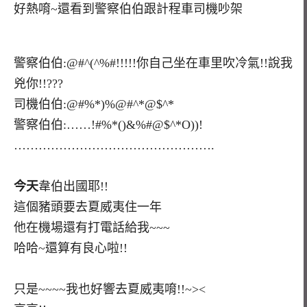
好熱唷~還看到警察伯伯跟計程車司機吵架
警察伯伯:@#^(^%#!!!!!你自己坐在車里吹冷氣!!說我
兇你!!???
司機伯伯:@#%*)%@#^*@$^*
警察伯伯:……!#%*()&%#@$^*O))!
………………………………………….
今天
韋伯出國耶!!
這個豬頭要去夏威夷住一年
他在機場還有打電話給我~~~
哈哈~還算有良心啦!!
只是~~~~我也好響去夏威夷唷!!~><