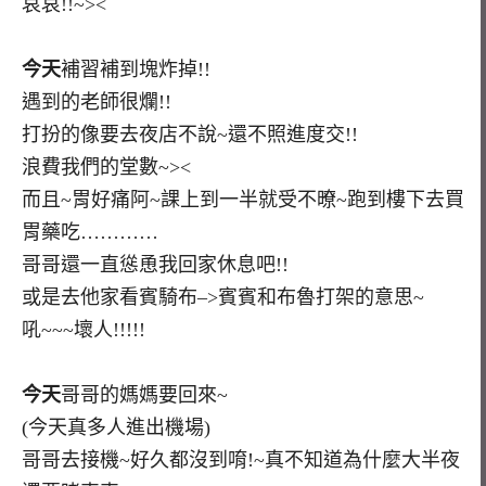
哀哀!!~><
今天
補習補到塊炸掉!!
遇到的老師很爛!!
打扮的像要去夜店不說~還不照進度交!!
浪費我們的堂數~><
而且~胃好痛阿~課上到一半就受不暸~跑到樓下去買
胃藥吃…………
哥哥還一直慫恿我回家休息吧!!
或是去他家看賓騎布–>賓賓和布魯打架的意思~
吼~~~壞人!!!!!
今天
哥哥的媽媽要回來~
(今天真多人進出機場)
哥哥去接機~好久都沒到唷!~真不知道為什麼大半夜