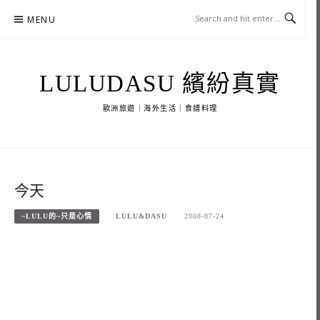
Skip
MENU
to
content
LULUDASU 繽紛真實
歐洲旅遊｜海外生活｜食譜料理
今天
~LULU的~只是心情
LULU&DASU
2008-07-24