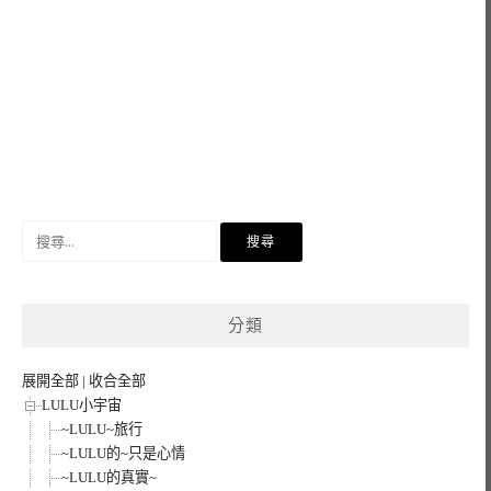
搜
尋
關
鍵
分類
字:
展開全部
|
收合全部
LULU小宇宙
~LULU~旅行
~LULU的~只是心情
~LULU的真實~