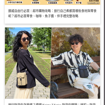
挪威自由行必買｜超市購物攻略：旅行自己煮都買哪些食材與零食
呢？超市必買零食、咖啡、魚子醬、伴手禮完整攻略
旅行防盜包怎麼選？德國 Knirps T.Series 防盜包開箱｜磁扣、防盜