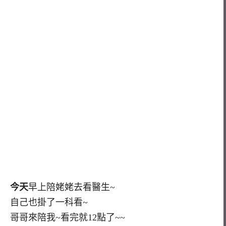
今天
早上陪姥姥去看醫生~
自己也掛了一科看~
哥哥來陪我~看完就12點了~~