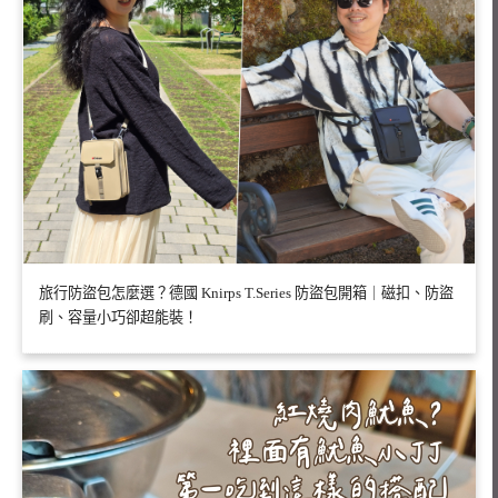
旅行防盜包怎麼選？德國 Knirps T.Series 防盜包開箱｜磁扣、防盜
刷、容量小巧卻超能裝！