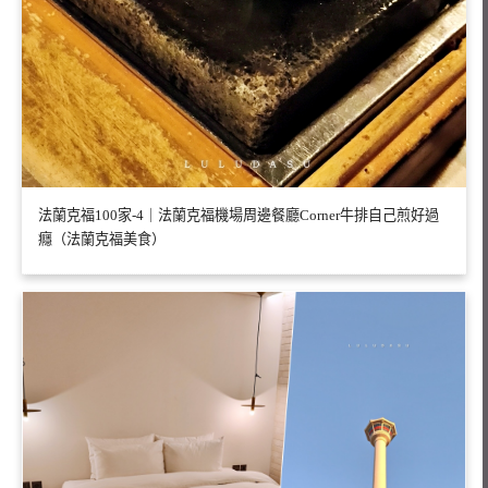
法蘭克福100家-4｜法蘭克福機場周邊餐廳Corner牛排自己煎好過
癮（法蘭克福美食）