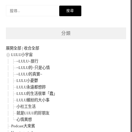
搜
尋
關
鍵
分類
字:
展開全部
|
收合全部
LULU小宇宙
~LULU~旅行
~LULU的~只是心情
~LULU的真實~
LULU小憂鬱
LULU永遠都想妳
LULU的生活很單「蠢」
LULU繽紛的大小事
小社工生活
就是LULU的好朋友
心情異想
Podcast大來賓