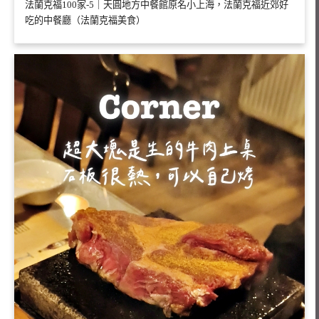
法蘭克福100家-5｜天圓地方中餐館原名小上海，法蘭克福近郊好
吃的中餐廳（法蘭克福美食）