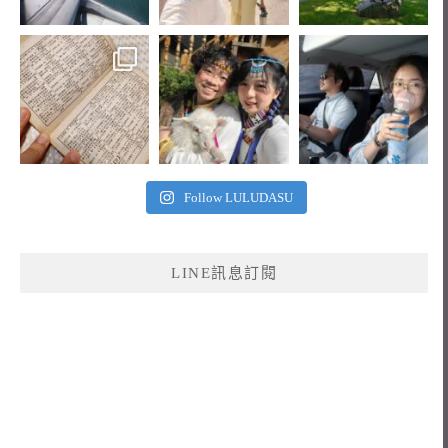
Follow LULUDASU
LINE訊息訂閱