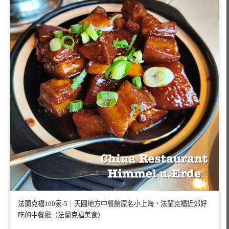
法蘭克福100家-5｜天圓地方中餐館原名小上海，法蘭克福近郊好
吃的中餐廳（法蘭克福美食）