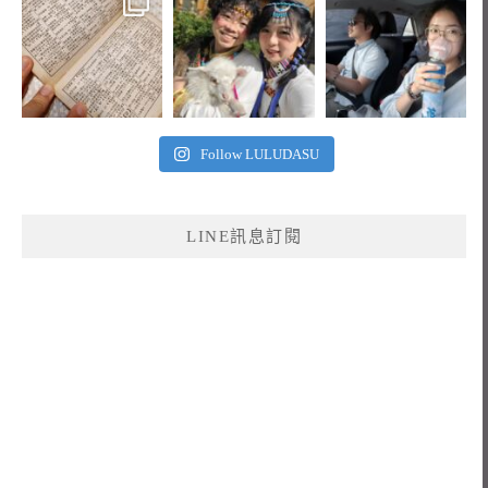
Follow LULUDASU
LINE訊息訂閱