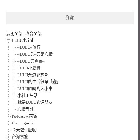
關
鍵
分類
字:
展開全部
|
收合全部
LULU小宇宙
~LULU~旅行
~LULU的~只是心情
~LULU的真實~
LULU小憂鬱
LULU永遠都想妳
LULU的生活很單「蠢」
LULU繽紛的大小事
小社工生活
就是LULU的好朋友
心情異想
Podcast大來賓
Uncategoried
今天做什麼呢
台灣食旅