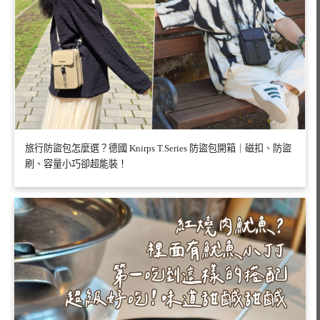
旅行防盜包怎麼選？德國 Knirps T.Series 防盜包開箱｜磁扣、防盜
刷、容量小巧卻超能裝！