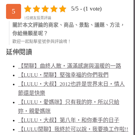
5/5 - (1 vote)
5
1位網友投票評論
關於本文評論的商家、商品、景點、議題、方法，
你給幾顆星呢？
歡迎一起點擊星號參與評論唷！
延伸閱讀
【閒聊】曲終人散‧滿滿感謝與溫暖的一路
【LULU‧閒聊】堅強幸福的你們我們
【LULU‧大叔】2012也許是世界末日‧情人
節還是快樂
【LULU‧愛媽咪】只有我的妳‧所以只給
妳‧親愛媽咪
【LULU‧大叔】第八年‧和你牽手的日子
【LULU閒聊】我終於可以說‧我要換工作啦!!