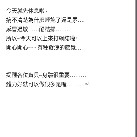
今天就先休息啦~
搞不清楚為什麼睡飽了還是累….
感冒過敏……酷酷掃…….
所以~今天可以上來打網誌啦!!
開心開心~~~有種發洩的感覺….
提醒各位寶貝~身體很重要………
體力好就可以做很多是喔……….^^