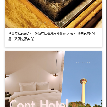
法蘭克福100家-4｜法蘭克福機場周邊餐廳Corner牛排自己煎好過
癮（法蘭克福美食）