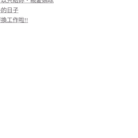
所以只給妳‧親愛媽咪
手的日子
換工作啦!!