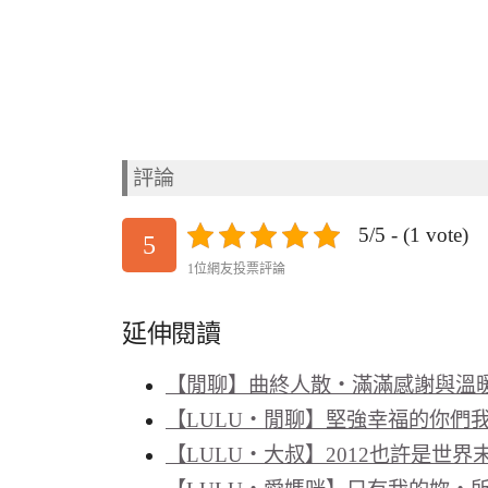
評論
5/5 - (1 vote)
5
1位網友投票評論
延伸閱讀
【閒聊】曲終人散‧滿滿感謝與溫
【LULU‧閒聊】堅強幸福的你們
【LULU‧大叔】2012也許是世