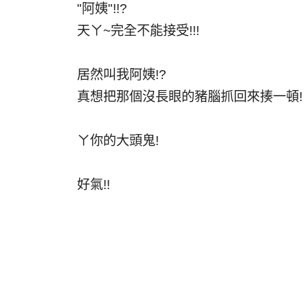
"阿姨"!!?
天ㄚ~完全不能接受!!!
居然叫我阿姨!?
真想把那個沒長眼的豬腦抓回來揍一頓!
ㄚ你的大頭鬼!
好氣!!