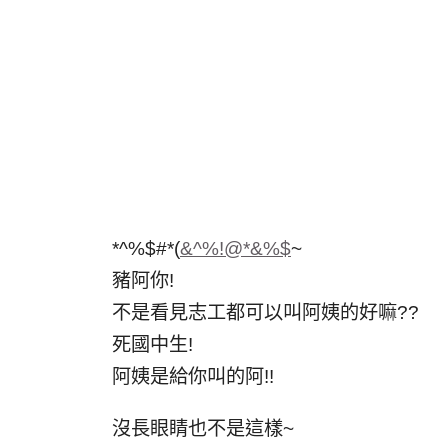
*^%$#*(
&^%!@*&%$
~
豬阿你!
不是看見志工都可以叫阿姨的好嘛??
死國中生!
阿姨是給你叫的阿!!
沒長眼睛也不是這樣~