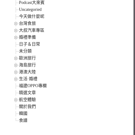
Podcast大來賓
Uncategoried
今天做什麼呢
台灣食旅
大叔汽車專區
婚禮準備
日子＆日常
未分類
歐洲旅行
海島旅行
港澳大陸
生活·婚禮
福建OPPO專欄
精選文章
航空體驗
關於我們
韓國
食譜