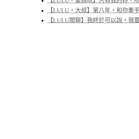
【LULU‧愛媽咪】只有我的妳‧
【LULU‧大叔】第八年‧和你牽
【LULU閒聊】我終於可以說‧我要