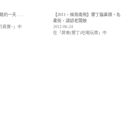
晃的一天…..
【2011‧候鳥南飛】墾丁貓鼻頭‧名
產街‧請認老闆娘
U的真實~」中
2012-06-24
在「屏東(墾丁)吃喝玩樂」中