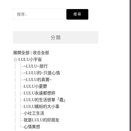
搜
尋
關
鍵
分類
字:
展開全部
|
收合全部
LULU小宇宙
~LULU~旅行
~LULU的~只是心情
~LULU的真實~
LULU小憂鬱
LULU永遠都想妳
LULU的生活很單「蠢」
LULU繽紛的大小事
小社工生活
就是LULU的好朋友
心情異想