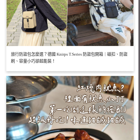
旅行防盜包怎麼選？德國 Knirps T.Series 防盜包開箱｜磁扣、防盜
刷、容量小巧卻超能裝！