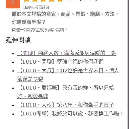
5
1位網友投票評論
關於本文評論的商家、商品、景點、議題、方法，
你給幾顆星呢？
歡迎一起點擊星號參與評論唷！
延伸閱讀
【閒聊】曲終人散‧滿滿感謝與溫暖的一路
【LULU‧閒聊】堅強幸福的你們我們
【LULU‧大叔】2012也許是世界末日‧情人
節還是快樂
【LULU‧愛媽咪】只有我的妳‧所以只給
妳‧親愛媽咪
【LULU‧大叔】第八年‧和你牽手的日子
【LULU閒聊】我終於可以說‧我要換工作啦!!