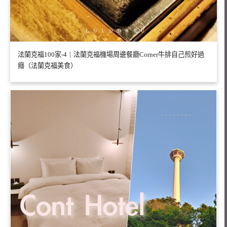
法蘭克福100家-4｜法蘭克福機場周邊餐廳Corner牛排自己煎好過
癮（法蘭克福美食）