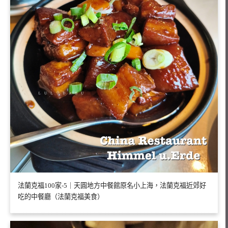
法蘭克福100家-5｜天圓地方中餐館原名小上海，法蘭克福近郊好
吃的中餐廳（法蘭克福美食）