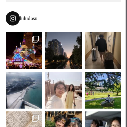
luludasu