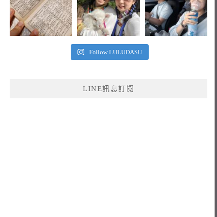
Follow LULUDASU
LINE訊息訂閱