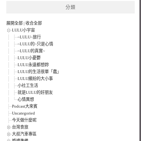
鍵
分類
字:
展開全部
|
收合全部
LULU小宇宙
~LULU~旅行
~LULU的~只是心情
~LULU的真實~
LULU小憂鬱
LULU永遠都想妳
LULU的生活很單「蠢」
LULU繽紛的大小事
小社工生活
就是LULU的好朋友
心情異想
Podcast大來賓
Uncategoried
今天做什麼呢
台灣食旅
大叔汽車專區
婚禮準備