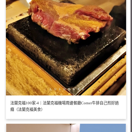
法蘭克福100家-4｜法蘭克福機場周邊餐廳Corner牛排自己煎好過
癮（法蘭克福美食）