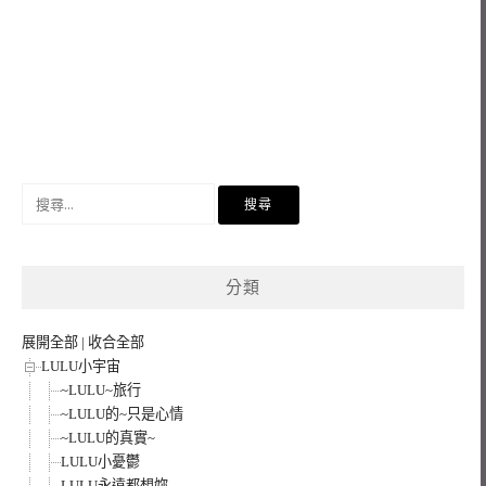
搜
尋
關
鍵
分類
字:
展開全部
|
收合全部
LULU小宇宙
~LULU~旅行
~LULU的~只是心情
~LULU的真實~
LULU小憂鬱
LULU永遠都想妳