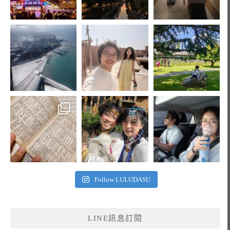
Follow LULUDASU
LINE訊息訂閱