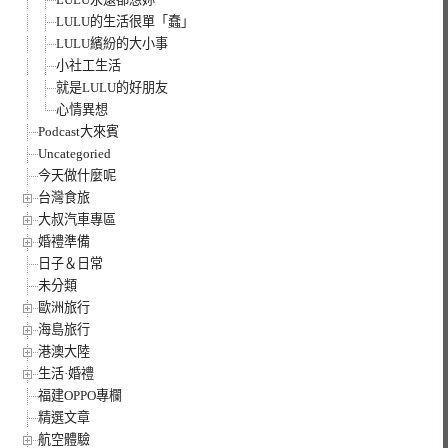
LULU的生活很單「蠢」
LULU繽紛的大小事
小社工生活
就是LULU的好朋友
心情異想
Podcast大來賓
Uncategoried
今天做什麼呢
台灣食旅
大叔汽車專區
婚禮準備
日子＆日常
未分類
歐洲旅行
海島旅行
港澳大陸
生活·婚禮
福建OPPO專欄
精選文章
航空體驗