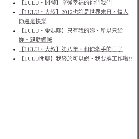
【LULU‧閒聊】堅強幸福的你們我們
【LULU‧大叔】2012也許是世界末日‧情人
節還是快樂
【LULU‧愛媽咪】只有我的妳‧所以只給
妳‧親愛媽咪
【LULU‧大叔】第八年‧和你牽手的日子
【LULU閒聊】我終於可以說‧我要換工作啦!!