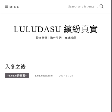
Skip
MENU
to
content
LULUDASU 繽紛真實
歐洲旅遊｜海外生活｜食譜料理
入冬之後
~LULU的真實~
LULU&DASU
2007-11-28