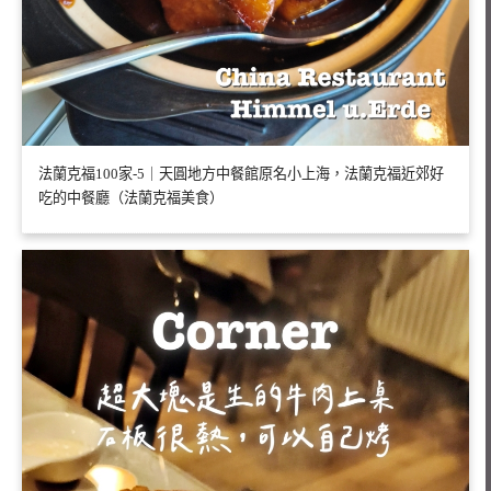
法蘭克福100家-5｜天圓地方中餐館原名小上海，法蘭克福近郊好
吃的中餐廳（法蘭克福美食）