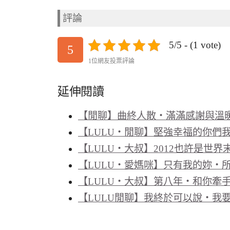
評論
5/5 - (1 vote)
5
1位網友投票評論
延伸閱讀
【閒聊】曲終人散‧滿滿感謝與溫
【LULU‧閒聊】堅強幸福的你們
【LULU‧大叔】2012也許是世
【LULU‧愛媽咪】只有我的妳‧
【LULU‧大叔】第八年‧和你牽
【LULU閒聊】我終於可以說‧我要