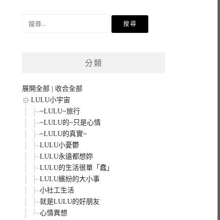
搜
尋
關
鍵
分類
字:
展開全部
|
收合全部
LULU小宇宙
~LULU~旅行
~LULU的~只是心情
~LULU的真實~
LULU小憂鬱
LULU永遠都想妳
LULU的生活很單「蠢」
LULU繽紛的大小事
小社工生活
就是LULU的好朋友
心情異想