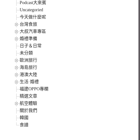
Podcast大來賓
Uncategoried
今天做什麼呢
台灣食旅
大叔汽車專區
婚禮準備
日子＆日常
未分類
歐洲旅行
海島旅行
港澳大陸
生活·婚禮
福建OPPO專欄
精選文章
航空體驗
關於我們
韓國
食譜