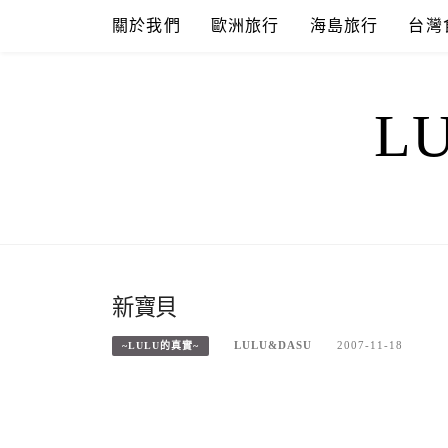
Skip
關於我們
歐洲旅行
海島旅行
台灣
to
content
L
新寶貝
LULU&DASU
2007-11-18
~LULU的真實~