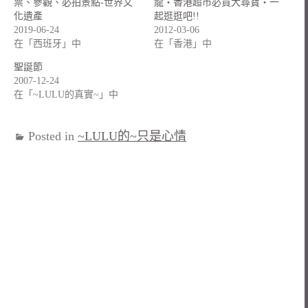
票、參觀、必拍景點-世界文
龍‧香港超市必買大尋寶‧一
化遺產
起逛逛吧!!
2019-06-24
2012-03-06
在「西班牙」中
在「香港」中
聖誕節
2007-12-24
在「~LULU的真實~」中
Posted in
~LULU的~只是心情