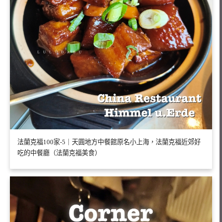
法蘭克福100家-5｜天圓地方中餐館原名小上海，法蘭克福近郊好
吃的中餐廳（法蘭克福美食）