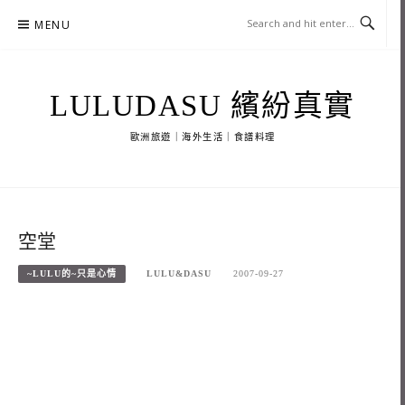
Skip
MENU
to
content
LULUDASU 繽紛真實
歐洲旅遊｜海外生活｜食譜料理
空堂
~LULU的~只是心情
LULU&DASU
2007-09-27