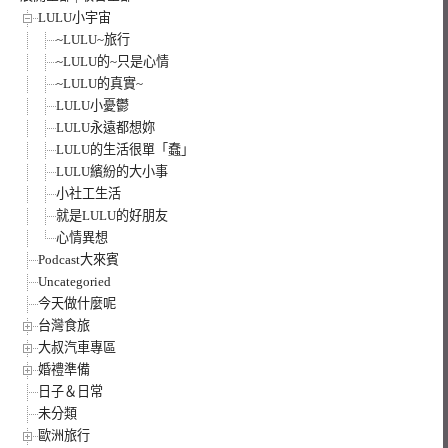
LULU小宇宙
~LULU~旅行
~LULU的~只是心情
~LULU的真實~
LULU小憂鬱
LULU永遠都想妳
LULU的生活很單「蠢」
LULU繽紛的大小事
小社工生活
就是LULU的好朋友
心情異想
Podcast大來賓
Uncategoried
今天做什麼呢
台灣食旅
大叔汽車專區
婚禮準備
日子＆日常
未分類
歐洲旅行