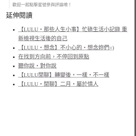
歡迎一起點擊星號參與評論唷！
延伸閱讀
【LULU‧那些人生小事】忙碌生活小記錄 重
新檢視生活後的自己
【LULU‧想念】不小心的‧想念妳們=)
在找到方向前，不停回到原點
聽你說‧對你說
【LULU閒聊】轉變後‧一樣‧不一樣
【LULU‧閒聊】二月‧屬於情人