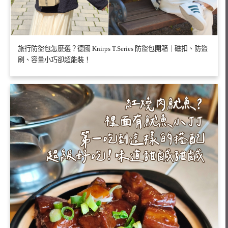
旅行防盜包怎麼選？德國 Knirps T.Series 防盜包開箱｜磁扣、防盜
刷、容量小巧卻超能裝！