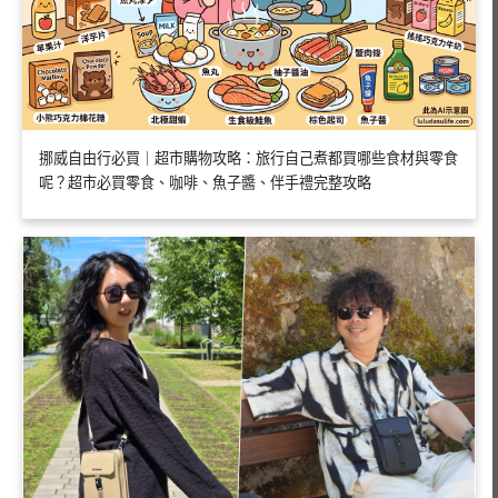
挪威自由行必買｜超市購物攻略：旅行自己煮都買哪些食材與零食
呢？超市必買零食、咖啡、魚子醬、伴手禮完整攻略