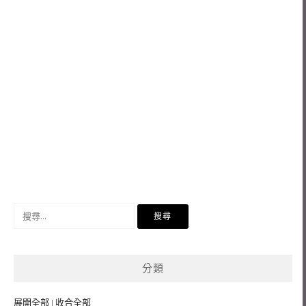
搜
尋
關
鍵
分類
字:
展開全部
|
收合全部