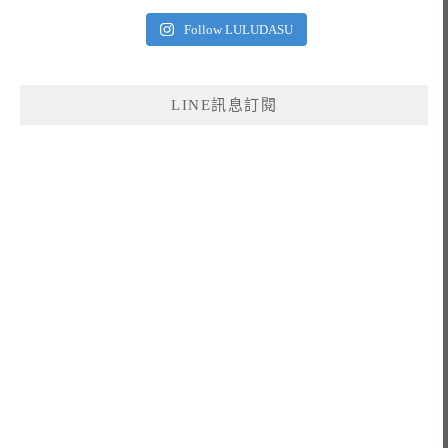
Follow LULUDASU
LINE訊息訂閱