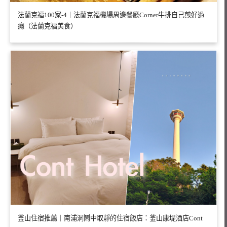
法蘭克福100家-4｜法蘭克福機場周邊餐廳Corner牛排自己煎好過
癮（法蘭克福美食）
釜山住宿推薦｜南浦洞鬧中取靜的住宿飯店：釜山康堤酒店Cont