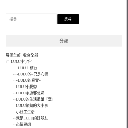
搜
尋
關
鍵
分類
字:
展開全部
|
收合全部
LULU小宇宙
~LULU~旅行
~LULU的~只是心情
~LULU的真實~
LULU小憂鬱
LULU永遠都想妳
LULU的生活很單「蠢」
LULU繽紛的大小事
小社工生活
就是LULU的好朋友
心情異想