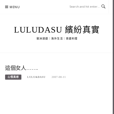
Skip
MENU
to
content
LULUDASU 繽紛真實
歐洲旅遊｜海外生活｜食譜料理
這個女人…….
心情異想
LULU&DASU
2007-08-11