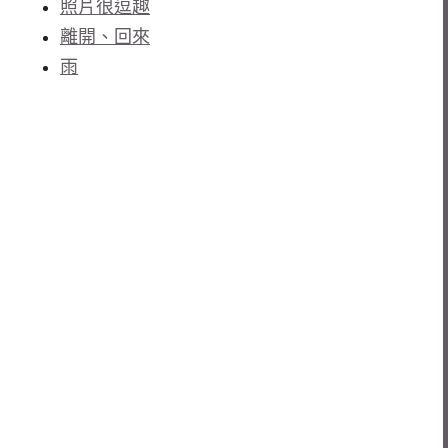
照片很逗趣
離開、回來
雨