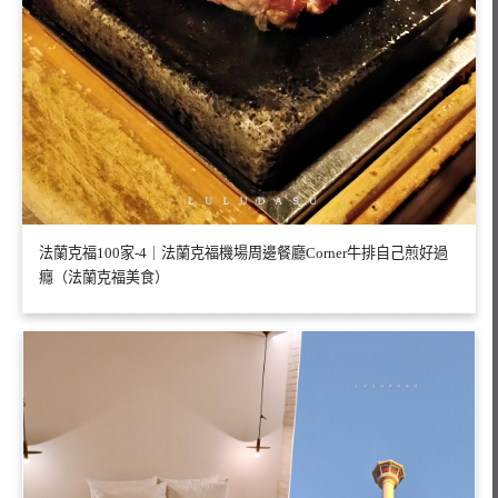
法蘭克福100家-4｜法蘭克福機場周邊餐廳Corner牛排自己煎好過
癮（法蘭克福美食）