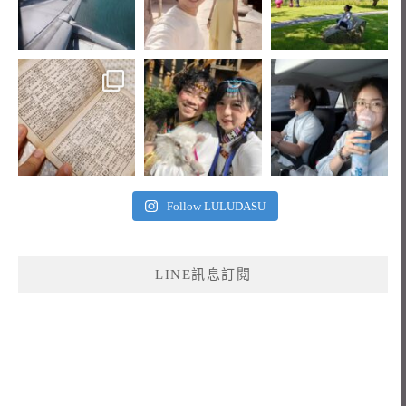
Follow LULUDASU
LINE訊息訂閱