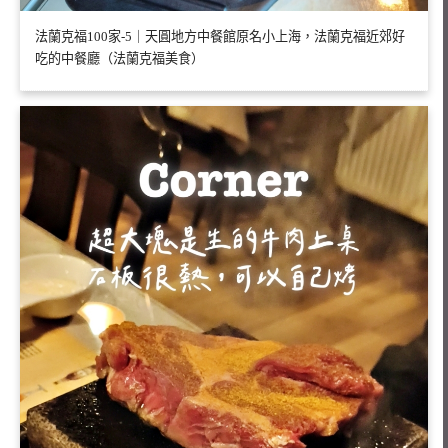
法蘭克福100家-5｜天圓地方中餐館原名小上海，法蘭克福近郊好
吃的中餐廳（法蘭克福美食）