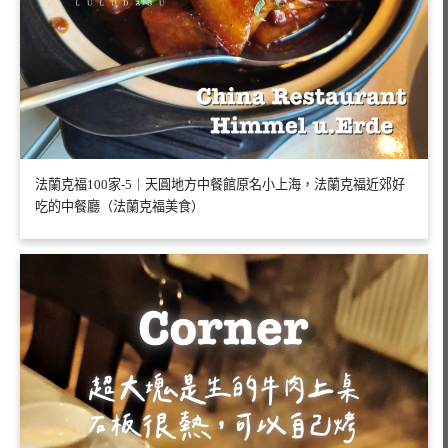
法蘭克福100家-5｜天圓地方中餐館原名小上海，法蘭克福近郊好
吃的中餐廳（法蘭克福美食）