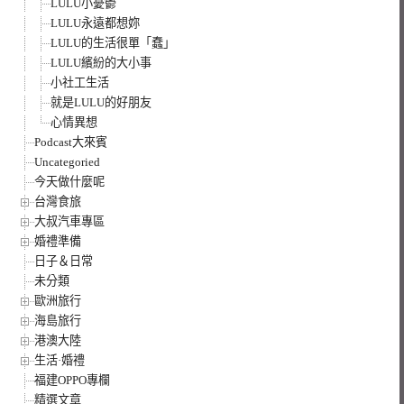
LULU小憂鬱
LULU永遠都想妳
LULU的生活很單「蠢」
LULU繽紛的大小事
小社工生活
就是LULU的好朋友
心情異想
Podcast大來賓
Uncategoried
今天做什麼呢
台灣食旅
大叔汽車專區
婚禮準備
日子＆日常
未分類
歐洲旅行
海島旅行
港澳大陸
生活·婚禮
福建OPPO專欄
精選文章