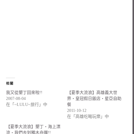
相關
我又從墾丁回來啦!!
【夏季大流浪】高雄義大世
2007-08-04
界‧皇冠假日飯店‧星亞自助
在「~LULU~旅行」中
餐
2011-10-12
在「高雄吃喝玩樂」中
【夏季大流浪】墾丁‧海上漂
流‧我們去划獨木舟囉!!