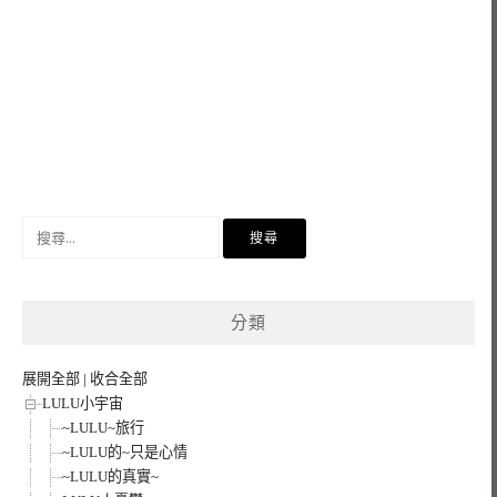
搜
尋
關
鍵
分類
字:
展開全部
|
收合全部
LULU小宇宙
~LULU~旅行
~LULU的~只是心情
~LULU的真實~