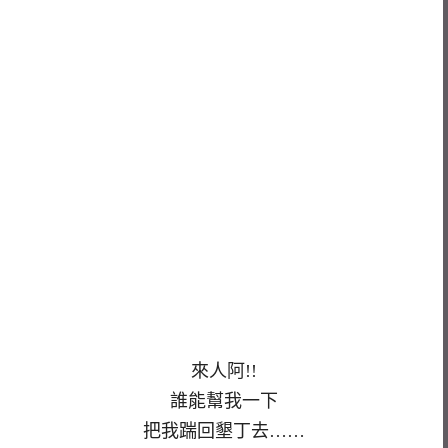
來人阿!!
誰能幫我一下
把我踹回墾丁去……