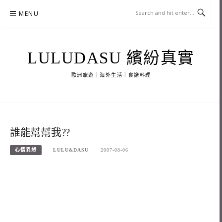
Skip
MENU
to
content
LULUDASU 繽紛真實
歐洲旅遊｜海外生活｜食譜料理
誰能幫幫我??
心情異想
LULU&DASU
2007-08-06