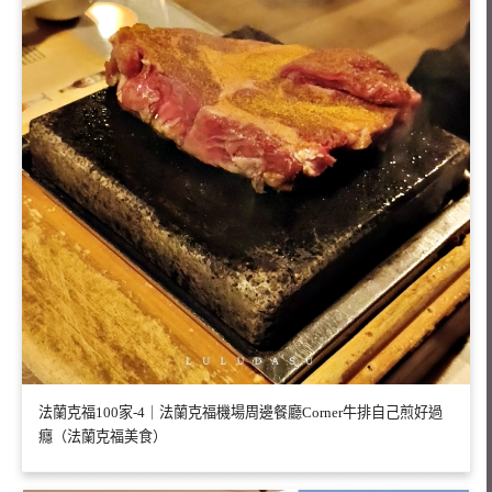
法蘭克福100家-4｜法蘭克福機場周邊餐廳Corner牛排自己煎好過
癮（法蘭克福美食）