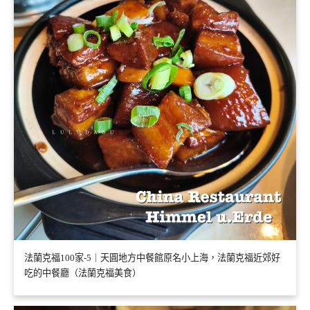
法蘭克福100家-5｜天圓地方中餐館原名小上海，法蘭克福近郊好
吃的中餐廳（法蘭克福美食）