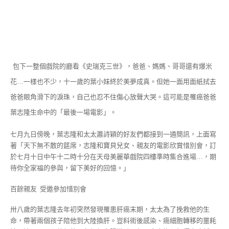
包下一整個戲院的廳看《史瑞克三世》，爸爸、媽媽、哥哥還有爆米
花…一樣也不少，十一歲的葉小妹終於美夢成真。但她一面用面紙拭去
爸爸眼角滑下的淚珠，自己也忍不住傷心放聲大哭。這可能是罹癌爸爸
葉志隆生命中的「最後一場電影」。
七月九日傍晚，葉志隆和太太蕭詩穎的好友們都接到一通簡訊，上面寫
著「天下無不散的筵席，志隆和寶貝兒女、親友的電影欣賞惜別會，訂
於七月十日中午十二時十分在天母美麗華戲院四樓準時集合進場…，期
待你全家福的參與，留下美好的回憶。」
百餘親友 受邀參加惜別會
卅八歲的葉志隆去年初突然發現罹患肝癌末期，太太為了挽救他的生
命，帶著兩個孩子陪他到大陸換肝。豈料術後感染、癌細胞轉移的噩耗