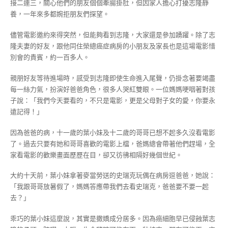
接二連三，關心他們的朋友個個牽腸掛肚，但因家人擔心打擾志隆靜
養，一年來多都婉拒朋友們探望。
儘管電影邀約來得突然，但能夠看到志隆，大家還是參加踴躍。除了志
隆夫妻的好友，跟他同住榮總癌症病房的小朋友及家長也是這場電影惜
別會的貴賓，約一百多人。
親朋好友等待進場時，感受到志隆即使生命進入尾聲，仍掛念著要竭盡
每一絲力氣，扮演好爸爸角色，很多人哭紅雙眼。一位媽媽哽咽著對孩
子說：「我們今天要看的，不只是電影，更是父母對子女的愛，你要永
遠記得！」
因為爸爸的病，十一歲的葉小妹及十二歲的哥哥已想不起多久沒看電影
了。過去只要有她和哥哥喜歡的電影上檔，爸媽總會帶著他們趕場，全
家看電影的歡樂畫面歷歷在目，卻又彷彿相隔好幾個世紀。
大約十天前，葉小妹拿著麥當勞送的史瑞克玩偶在病房逗爸爸，她說：
「我跟哥哥放暑假了，媽媽答應帶我們去看史瑞克，爸爸要不要一起
去？」
乖巧的葉小妹這麼說，其實是撒嬌成分居多。因為癌細胞早已侵蝕葉志