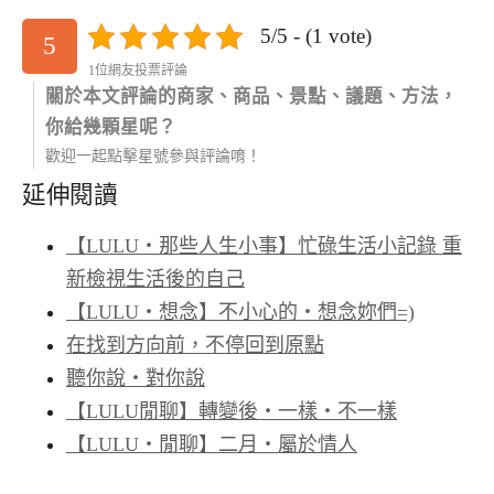
5/5 - (1 vote)
5
1位網友投票評論
關於本文評論的商家、商品、景點、議題、方法，
你給幾顆星呢？
歡迎一起點擊星號參與評論唷！
延伸閱讀
【LULU‧那些人生小事】忙碌生活小記錄 重
新檢視生活後的自己
【LULU‧想念】不小心的‧想念妳們=)
在找到方向前，不停回到原點
聽你說‧對你說
【LULU閒聊】轉變後‧一樣‧不一樣
【LULU‧閒聊】二月‧屬於情人