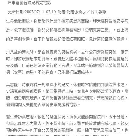
癌末爸躺著陪兒看完電影
更新日期:2007/07/11 07:10 記者:記者張錦弘／台北報導
生命最後階段，你最想做什麼？癌末病患葉志隆，昨天選擇暫離安寧病
房，包下戲院陪一對兒女和癌症病童看電影「史瑞克第三集」，台上演
的是喜劇卡通，台下作陪親友卻個個紅著眼眶，見證這段至深的親情。
卅八歲的葉志隆，是自營廠牌的男裝業者，去年公司營業額突破一億元
時，卻發現罹患末期肝癌，雖曾赴大陸移植肝臟，癌細胞仍快速蔓延到
骨及腦，目前已無法正常行動、言語，今年端午節轉到台北榮總醫院大
德（安寧）病房，不能進食，只能靠打點滴維持。
葉志隆平時很疼愛一對讀國小的兒女，休假時常陪他們到戲院看卡通，
史瑞克前兩集都看過。第三集最近上映，女兒有次到麥當勞吃速食，附
贈一個史瑞克玩偶，回病房告訴爸爸她想看史瑞克，葉志隆記在心裡，
偷偷詢問大夫他能否離開安寧病房看電影。
醫生告訴葉志隆，依他的身體狀況，頂多只能離開醫院四、五十分鐘，
但葉志隆意志力驚人，經不斷訓練，前天醫生終於准他完成心願，親友
預約昨天中午包下台北天母美麗華戲院一廳，除了妻兒及親友陪同，也