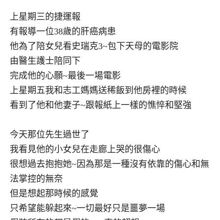
上星期三的捷運報
有報導一位38歲的肝癌病患
他為了陪女兒看史瑞克3~包下天母的電影院
由醫生護士陪同下
完成他的心願~最後一場電影
上星期五我和志工媽媽送稀飯到他房裡的時候
看到了他和他妻子~跟報紙上一樣的憔悴和堅強
今天那位先生過世了
我看見他的小女兒在走廊上哭的很傷心
很想過去抱抱她~因為那是一種沒有依靠的傷心和無
法掌控的無奈
但是想起那時候的感覺
只希望能躲起來~一切最好只是噩夢一場