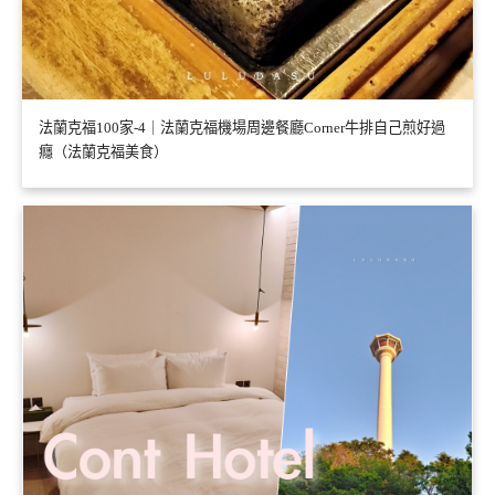
法蘭克福100家-4｜法蘭克福機場周邊餐廳Corner牛排自己煎好過
癮（法蘭克福美食）