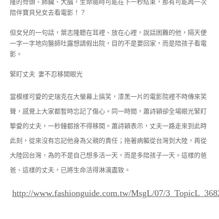
隆的骨頭、肺臟、大腦，生命隨時可能在下一秒結束，那有可能再一次
陪伴寶貝兒女去看電影！？
但女兒的一句話，葉志隆聽在耳裡、放在心裡，說話困難的他，隔天便
一字一字地向醫師吐露想請假出院，目的不是要回家，而是陪孩子看電
影。
緊盯丈夫 妻不忍移開眼光
當模樣可愛的史瑞克在大螢幕上搞笑，漆黑一片的電影院裡不時傳來笑
聲，感覺上大家都暫時忘記了傷心。同一時間，蕭詩穎卻全場眼光緊盯
摯愛的丈夫，一秒鐘都捨不得移開。蕭詩穎表示，丈夫一路走來到此時
此刻，從來沒有忘記他身為父親的責任；拖著病軀從台灣到大陸，再從
大陸回台灣，為的不是自己想多活一天，而是多陪孩子一天。這樣的爸
爸、這樣的丈夫，已將生命活得淋漓盡致。
http://www.fashionguide.com.tw/MsgL/07/3_TopicL_368