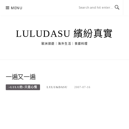
Skip
MENU
to
content
LULUDASU 繽紛真實
歐洲旅遊｜海外生活｜食譜料理
一遍又一遍
~LULU的~只是心情
LULU&DASU
2007-07-16