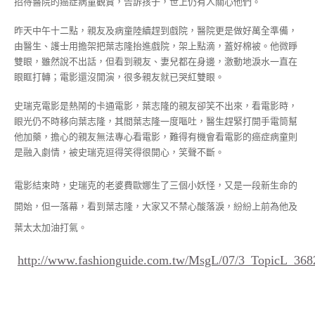
招待醫院的癌症病童觀賞，告訴孩子，世上仍有人關心他們。
昨天中午十二點，親友及病童陸續趕到戲院，醫院更是做好萬全準備，
由醫生、護士用擔架把葉志隆抬進戲院，架上點滴，蓋好棉被。他微睜
雙眼，雖然說不出話，但看到親友、妻兒都在身邊，激動地淚水一直在
眼眶打轉；電影還沒開演，很多親友就已哭紅雙眼。
史瑞克電影是熱鬧的卡通電影，葉志隆的親友卻笑不出來，看電影時，
眼光仍不時移向葉志隆，其間葉志隆一度嘔吐，醫生趕緊打開手電筒幫
他加藥，擔心的親友無法專心看電影，難得有機會看電影的癌症病童則
是融入劇情，被史瑞克逗得笑得很開心，笑聲不斷。
電影結束時，史瑞克的老婆費歐娜生了三個小妖怪，又是一段新生命的
開始，但一落幕，看到葉志隆，大家又不禁心酸落淚，紛紛上前為他及
葉太太加油打氣。
http://www.fashionguide.com.tw/MsgL/07/3_TopicL_368