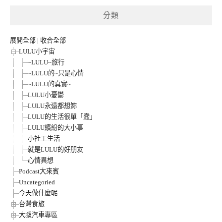
鍵
分類
字:
展開全部
|
收合全部
LULU小宇宙
~LULU~旅行
~LULU的~只是心情
~LULU的真實~
LULU小憂鬱
LULU永遠都想妳
LULU的生活很單「蠢」
LULU繽紛的大小事
小社工生活
就是LULU的好朋友
心情異想
Podcast大來賓
Uncategoried
今天做什麼呢
台灣食旅
大叔汽車專區