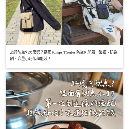
旅行防盜包怎麼選？德國 Knirps T.Series 防盜包開箱｜磁扣、防盜
刷、容量小巧卻超能裝！