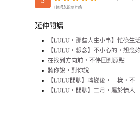
5
1位網友投票評論
延伸閱讀
【LULU‧那些人生小事】忙碌生
【LULU‧想念】不小心的‧想念妳
在找到方向前，不停回到原點
聽你說‧對你說
【LULU閒聊】轉變後‧一樣‧不
【LULU‧閒聊】二月‧屬於情人