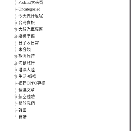
Podcast大來賓
Uncategoried
今天做什麼呢
台灣食旅
大叔汽車專區
婚禮準備
日子＆日常
未分類
歐洲旅行
海島旅行
港澳大陸
生活·婚禮
福建OPPO專欄
精選文章
航空體驗
關於我們
韓國
食譜