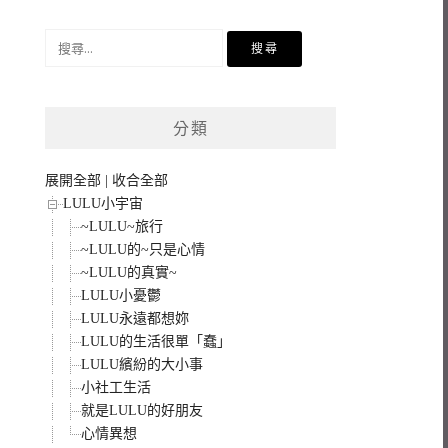
搜
尋
關
鍵
分類
字:
展開全部
|
收合全部
LULU小宇宙
~LULU~旅行
~LULU的~只是心情
~LULU的真實~
LULU小憂鬱
LULU永遠都想妳
LULU的生活很單「蠢」
LULU繽紛的大小事
小社工生活
就是LULU的好朋友
心情異想