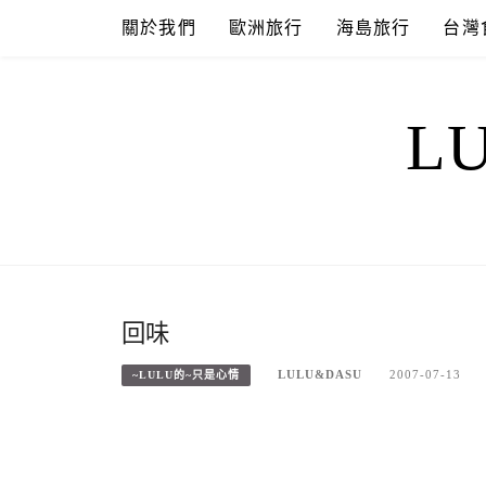
Skip
關於我們
歐洲旅行
海島旅行
台灣
to
content
L
回味
LULU&DASU
2007-07-13
~LULU的~只是心情