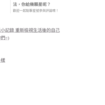
法，你給幾顆星呢？
歡迎一起點擊星號參與評論唷！
活小記錄 重新檢視生活後的自己
們=)
一樣