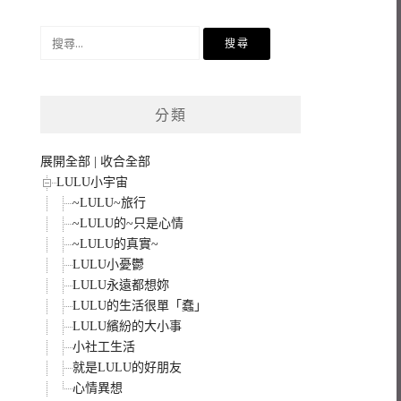
搜
尋
關
鍵
分類
字:
展開全部
|
收合全部
LULU小宇宙
~LULU~旅行
~LULU的~只是心情
~LULU的真實~
LULU小憂鬱
LULU永遠都想妳
LULU的生活很單「蠢」
LULU繽紛的大小事
小社工生活
就是LULU的好朋友
心情異想