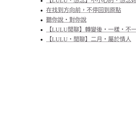
【LULU‧想念】不小心的‧想念妳
在找到方向前，不停回到原點
聽你說‧對你說
【LULU閒聊】轉變後‧一樣‧不
【LULU‧閒聊】二月‧屬於情人