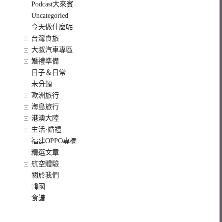
Podcast大來賓
Uncategoried
今天做什麼呢
台灣食旅
大叔汽車專區
婚禮準備
日子＆日常
未分類
歐洲旅行
海島旅行
港澳大陸
生活·婚禮
福建OPPO專欄
精選文章
航空體驗
關於我們
韓國
食譜