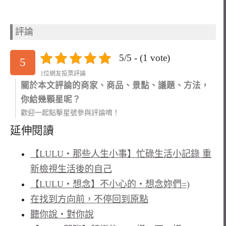
評論
5/5 - (1 vote)
5
1位網友投票評論
關於本文評論的商家、商品、景點、議題、方法，
你給幾顆星呢？
歡迎一起點擊星號參與評論唷！
延伸閱讀
【LULU‧那些人生小事】忙碌生活小記錄 重
新檢視生活後的自己
【LULU‧想念】不小心的‧想念妳們=)
在找到方向前，不停回到原點
聽你說‧對你說