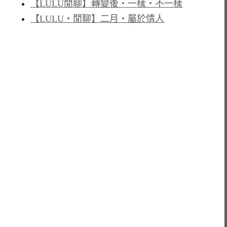
【LULU閒聊】轉變後‧一樣‧不一樣
【LULU‧閒聊】二月‧屬於情人