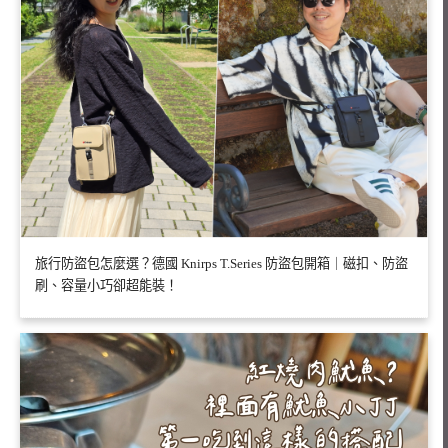
旅行防盜包怎麼選？德國 Knirps T.Series 防盜包開箱｜磁扣、防盜
刷、容量小巧卻超能裝！