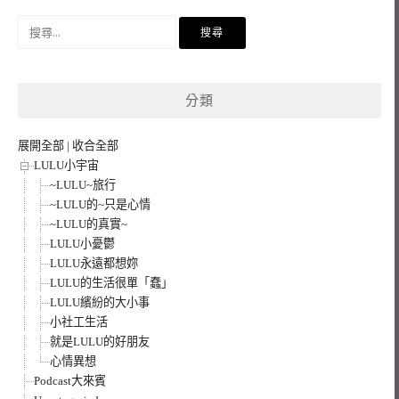
搜
尋
關
鍵
分類
字:
展開全部
|
收合全部
LULU小宇宙
~LULU~旅行
~LULU的~只是心情
~LULU的真實~
LULU小憂鬱
LULU永遠都想妳
LULU的生活很單「蠢」
LULU繽紛的大小事
小社工生活
就是LULU的好朋友
心情異想
Podcast大來賓