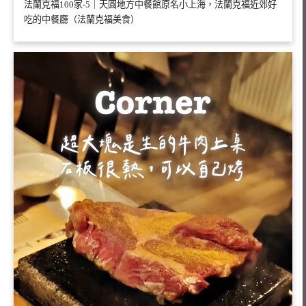
法蘭克福100家-5｜天圓地方中餐館原名小上海，法蘭克福近郊好
吃的中餐廳（法蘭克福美食）