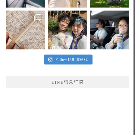
Follow LULUDASU
LINE訊息訂閱