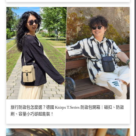
旅行防盜包怎麼選？德國 Knirps T.Series 防盜包開箱｜磁扣、防盜
刷、容量小巧卻超能裝！