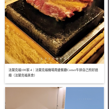
法蘭克福100家-4｜法蘭克福機場周邊餐廳Corner牛排自己煎好過
癮（法蘭克福美食）