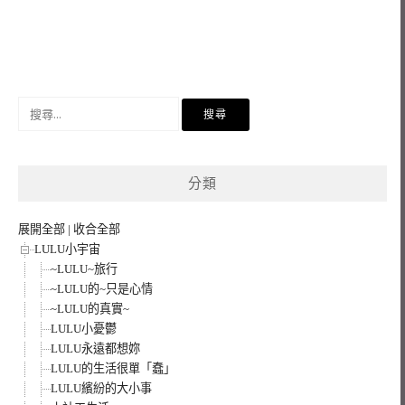
搜
尋
關
鍵
分類
字:
展開全部
|
收合全部
LULU小宇宙
~LULU~旅行
~LULU的~只是心情
~LULU的真實~
LULU小憂鬱
LULU永遠都想妳
LULU的生活很單「蠢」
LULU繽紛的大小事