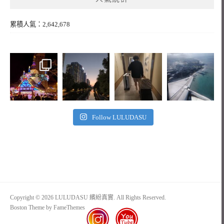
累積人氣：2,642,678
Follow LULUDASU
Copyright © 2026 LULUDASU 繽紛真實. All Rights Reserved.
Boston Theme by
FameThemes