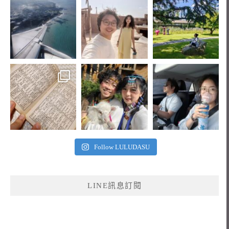
Follow LULUDASU
LINE訊息訂閱