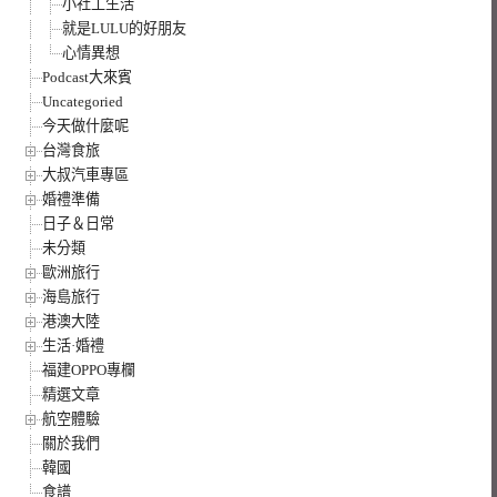
小社工生活
就是LULU的好朋友
心情異想
Podcast大來賓
Uncategoried
今天做什麼呢
台灣食旅
大叔汽車專區
婚禮準備
日子＆日常
未分類
歐洲旅行
海島旅行
港澳大陸
生活·婚禮
福建OPPO專欄
精選文章
航空體驗
關於我們
韓國
食譜