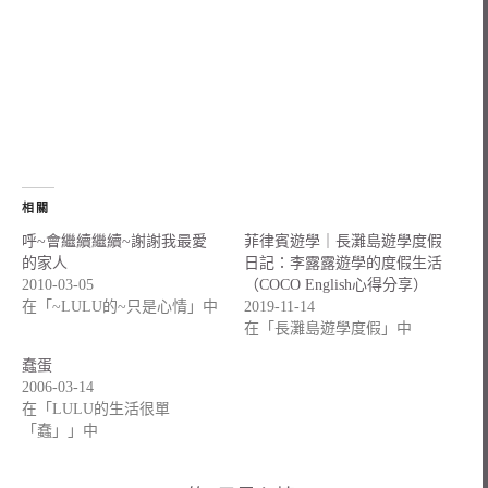
相關
呼~會繼續繼續~謝謝我最愛
菲律賓遊學｜長灘島遊學度假
的家人
日記：李露露遊學的度假生活
2010-03-05
（COCO English心得分享）
在「~LULU的~只是心情」中
2019-11-14
在「長灘島遊學度假」中
蠢蛋
2006-03-14
在「LULU的生活很單
「蠢」」中