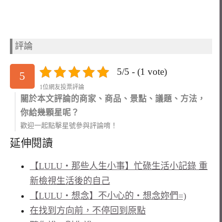
評論
5/5 - (1 vote)
5
1位網友投票評論
關於本文評論的商家、商品、景點、議題、方法，
你給幾顆星呢？
歡迎一起點擊星號參與評論唷！
延伸閱讀
【LULU‧那些人生小事】忙碌生活小記錄 重
新檢視生活後的自己
【LULU‧想念】不小心的‧想念妳們=)
在找到方向前，不停回到原點