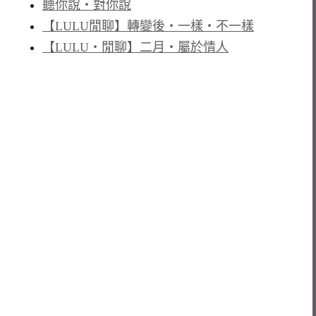
聽你說‧對你說
【LULU閒聊】轉變後‧一樣‧不一樣
【LULU‧閒聊】二月‧屬於情人