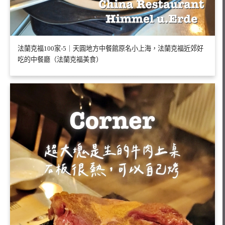
法蘭克福100家-5｜天圓地方中餐館原名小上海，法蘭克福近郊好
吃的中餐廳（法蘭克福美食）