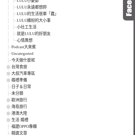
LULU小憂鬱
LULU永遠都想妳
LULU的生活很單「蠢」
LULU繽紛的大小事
小社工生活
就是LULU的好朋友
心情異想
Podcast大來賓
Uncategoried
今天做什麼呢
台灣食旅
大叔汽車專區
婚禮準備
日子＆日常
未分類
歐洲旅行
海島旅行
港澳大陸
生活·婚禮
福建OPPO專欄
精選文章