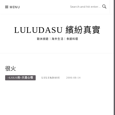
Skip
MENU
to
content
LULUDASU 繽紛真實
歐洲旅遊｜海外生活｜食譜料理
很火
~LULU的~只是心情
LULU&DASU
2006-08-14