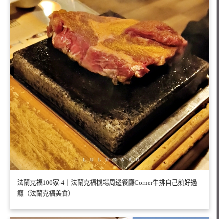
法蘭克福100家-4｜法蘭克福機場周邊餐廳Corner牛排自己煎好過
癮（法蘭克福美食）