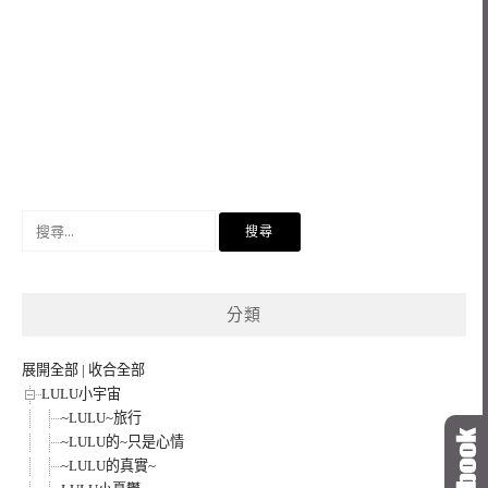
搜
尋
關
鍵
分類
字:
展開全部
|
收合全部
LULU小宇宙
~LULU~旅行
~LULU的~只是心情
~LULU的真實~