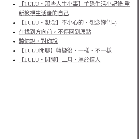
【LULU‧那些人生小事】忙碌生活小記錄 重
新檢視生活後的自己
【LULU‧想念】不小心的‧想念妳們=)
在找到方向前，不停回到原點
聽你說‧對你說
【LULU閒聊】轉變後‧一樣‧不一樣
【LULU‧閒聊】二月‧屬於情人