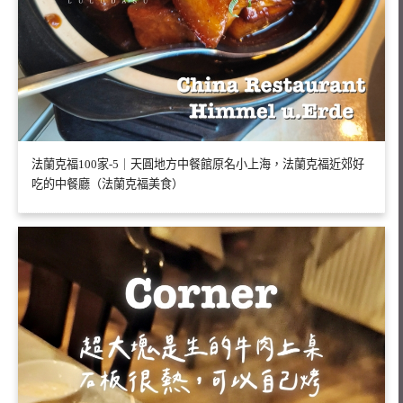
法蘭克福100家-5｜天圓地方中餐館原名小上海，法蘭克福近郊好
吃的中餐廳（法蘭克福美食）