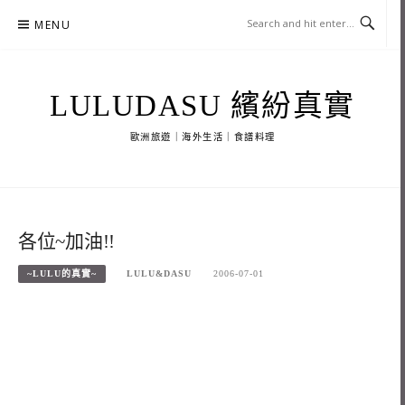
Skip
MENU
to
content
LULUDASU 繽紛真實
歐洲旅遊｜海外生活｜食譜料理
各位~加油!!
~LULU的真實~
LULU&DASU
2006-07-01