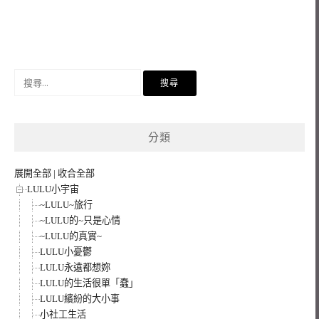
搜
尋
關
鍵
分類
字:
展開全部
|
收合全部
LULU小宇宙
~LULU~旅行
~LULU的~只是心情
~LULU的真實~
LULU小憂鬱
LULU永遠都想妳
LULU的生活很單「蠢」
LULU繽紛的大小事
小社工生活