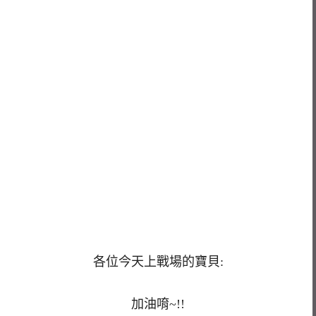
各位今天上戰場的寶貝:
加油唷~!!