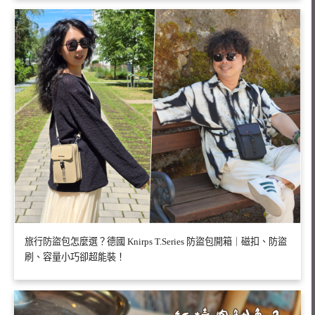
旅行防盜包怎麼選？德國 Knirps T.Series 防盜包開箱｜磁扣、防盜
刷、容量小巧卻超能裝！