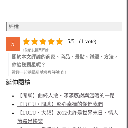
評論
5/5 - (1 vote)
5
1位網友投票評論
關於本文評論的商家、商品、景點、議題、方法，
你給幾顆星呢？
歡迎一起點擊星號參與評論唷！
延伸閱讀
【閒聊】曲終人散‧滿滿感謝與溫暖的一路
【LULU‧閒聊】堅強幸福的你們我們
【LULU‧大叔】2012也許是世界末日‧情人
節還是快樂