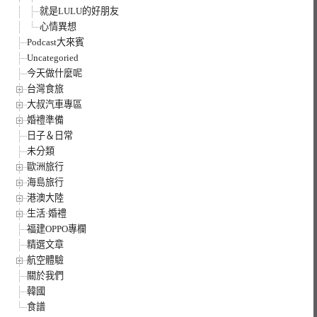
就是LULU的好朋友
心情異想
Podcast大來賓
Uncategoried
今天做什麼呢
台灣食旅
大叔汽車專區
婚禮準備
日子＆日常
未分類
歐洲旅行
海島旅行
港澳大陸
生活·婚禮
福建OPPO專欄
精選文章
航空體驗
關於我們
韓國
食譜