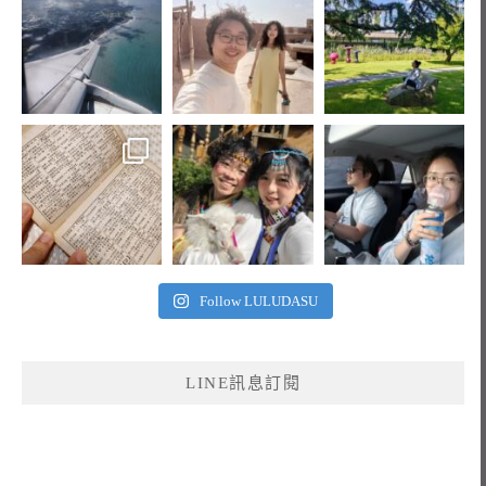
Follow LULUDASU
LINE訊息訂閱