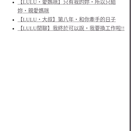
【LULU‧愛媽咪】只有我的妳‧所以只給
妳‧親愛媽咪
【LULU‧大叔】第八年‧和你牽手的日子
【LULU閒聊】我終於可以說‧我要換工作啦!!