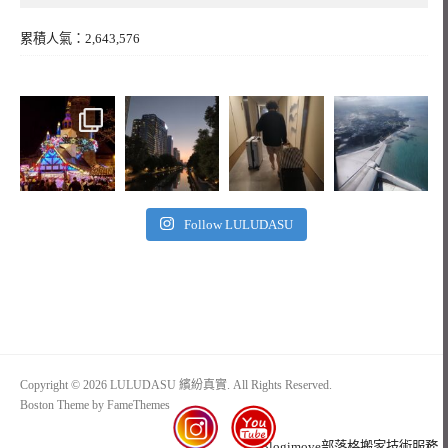
累積人氣：2,643,576
Follow LULUDASU
Copyright © 2026 LULUDASU 繽紛真實. All Rights Reserved.
Boston Theme by
FameThemes
Blogimove部落格搬家技術服務