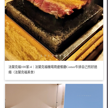
法蘭克福100家-4｜法蘭克福機場周邊餐廳Corner牛排自己煎好過
癮（法蘭克福美食）