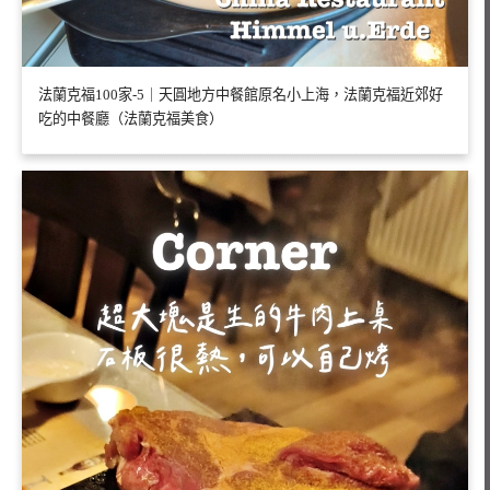
法蘭克福100家-5｜天圓地方中餐館原名小上海，法蘭克福近郊好
吃的中餐廳（法蘭克福美食）