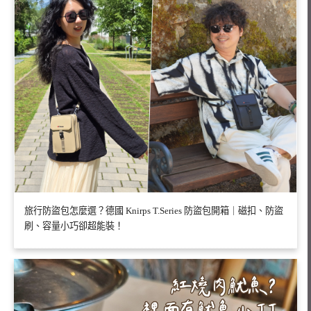
旅行防盜包怎麼選？德國 Knirps T.Series 防盜包開箱｜磁扣、防盜
刷、容量小巧卻超能裝！