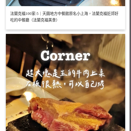
法蘭克福100家-5｜天圓地方中餐館原名小上海，法蘭克福近郊好
吃的中餐廳（法蘭克福美食）