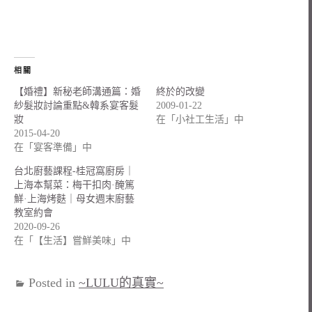
相關
【婚禮】新秘老師溝通篇：婚
終於的改變
紗髮妝討論重點&韓系宴客髮
2009-01-22
妝
在「小社工生活」中
2015-04-20
在「宴客準備」中
台北廚藝課程-桂冠窩廚房｜
上海本幫菜：梅干扣肉·醃篤
鮮·上海烤麩｜母女週末廚藝
教室約會
2020-09-26
在「【生活】嘗鮮美味」中
Posted in
~LULU的真實~