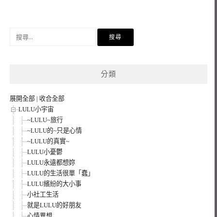
搜
尋
關
鍵
分類
字:
展開全部
|
收合全部
LULU小宇宙
~LULU~旅行
~LULU的~只是心情
~LULU的真實~
LULU小憂鬱
LULU永遠都想妳
LULU的生活很單「蠢」
LULU繽紛的大小事
小社工生活
就是LULU的好朋友
心情異想