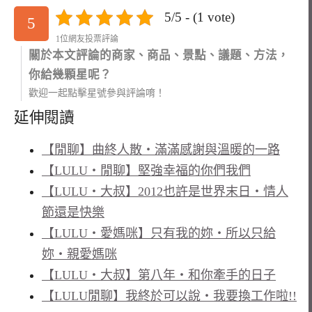
5/5 - (1 vote)
5
1位網友投票評論
關於本文評論的商家、商品、景點、議題、方法，
你給幾顆星呢？
歡迎一起點擊星號參與評論唷！
延伸閱讀
【閒聊】曲終人散‧滿滿感謝與溫暖的一路
【LULU‧閒聊】堅強幸福的你們我們
【LULU‧大叔】2012也許是世界末日‧情人
節還是快樂
【LULU‧愛媽咪】只有我的妳‧所以只給
妳‧親愛媽咪
【LULU‧大叔】第八年‧和你牽手的日子
【LULU閒聊】我終於可以說‧我要換工作啦!!