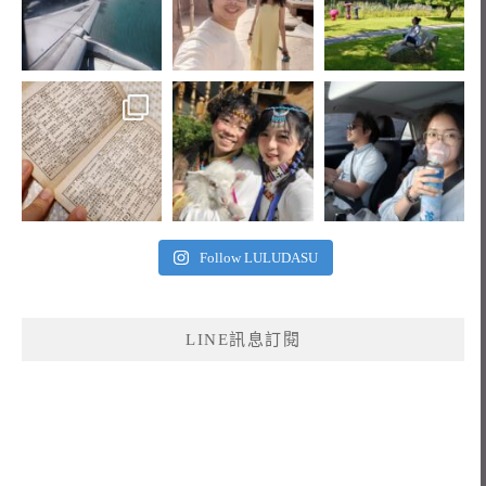
Follow LULUDASU
LINE訊息訂閱