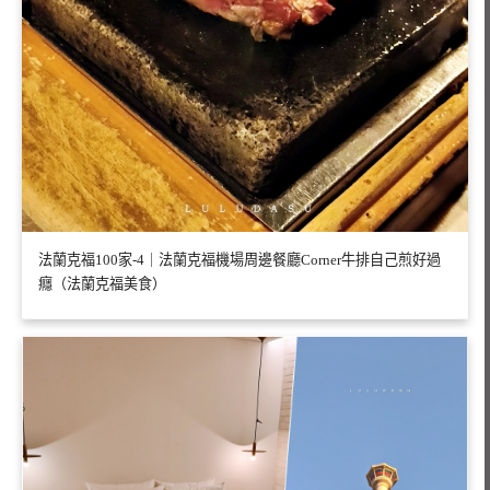
法蘭克福100家-4｜法蘭克福機場周邊餐廳Corner牛排自己煎好過
癮（法蘭克福美食）