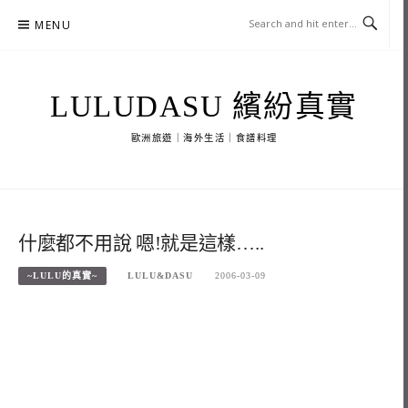
Skip
MENU
to
content
LULUDASU 繽紛真實
歐洲旅遊｜海外生活｜食譜料理
什麼都不用說 嗯!就是這樣…..
~LULU的真實~
LULU&DASU
2006-03-09